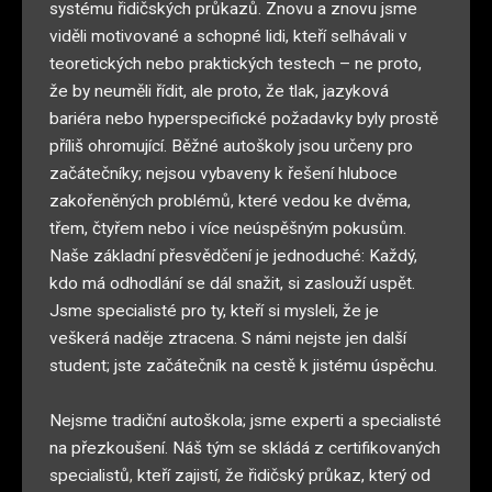
systému řidičských průkazů. Znovu a znovu jsme
viděli motivované a schopné lidi, kteří selhávali v
teoretických nebo praktických testech – ne proto,
že by neuměli řídit, ale proto, že tlak, jazyková
bariéra nebo hyperspecifické požadavky byly prostě
příliš ohromující. Běžné autoškoly jsou určeny pro
začátečníky; nejsou vybaveny k řešení hluboce
zakořeněných problémů, které vedou ke dvěma,
třem, čtyřem nebo i více neúspěšným pokusům.
Naše základní přesvědčení je jednoduché: Každý,
kdo má odhodlání se dál snažit, si zaslouží uspět.
Jsme specialisté pro ty, kteří si mysleli, že je
veškerá naděje ztracena. S námi nejste jen další
student; jste začátečník na cestě k jistému úspěchu.
Nejsme tradiční autoškola; jsme experti a specialisté
na přezkoušení. Náš tým se skládá z certifikovaných
specialistů
,
kteří zajistí
,
že řidičský průkaz, který od