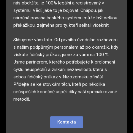
nás obdržíte, je 100% legální a registrovaný v
systému. Vědí, jaké to je bojovat. Chápou, jak
náročná povaha českého systému může být velkou
překážkou, zejména pro ty, kteří selhali vícekrát.
Slibujeme vám toto
:
Od prvního úvodního rozhovoru
s naším podpůrným personálem až po okamžik, kdy
získáte řidičský průkaz, jsme za vámi na 100 %.
Jsme partnerem, kterého potřebujete k prolomení
cyklu neúspěchů a získání nezávislosti, která s
sebou řidičský průkaz v Nizozemsku přináší
.
Přidejte se ke stovkám těch, kteří po několika
neúspěších konečně uspěli díky naší specializované
metodě.
Kontakta