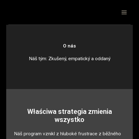
Skip
to
content
O nás
Náš tým: Zkušený, empatický a oddaný
Właściwa strategia zmienia
wszystko
Náš program vznikl z hluboké frustrace z běžného